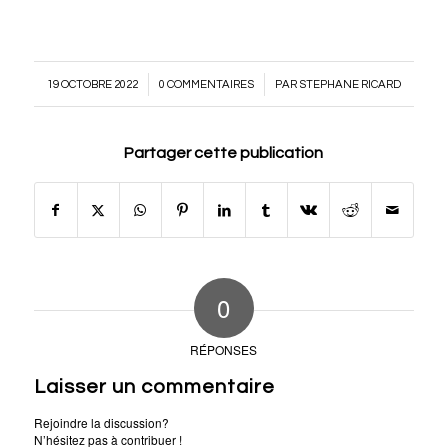
/
/
19 OCTOBRE 2022
0 COMMENTAIRES
PAR
STEPHANE RICARD
Partager cette publication
0
RÉPONSES
Laisser un commentaire
Rejoindre la discussion?
N’hésitez pas à contribuer !