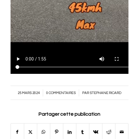
/
/
25 MARS 2024
0 COMMENTAIRES
PAR
STEPHANE RICARD
Partager cette publication