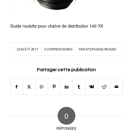
Guide roulette pour chaîne de distribution 140 YX
/
/
23 AOÛT 2017
0 COMMENTAIRES
PAR
STEPHANE RICARD
Partager cette publication
0
RÉPONSES