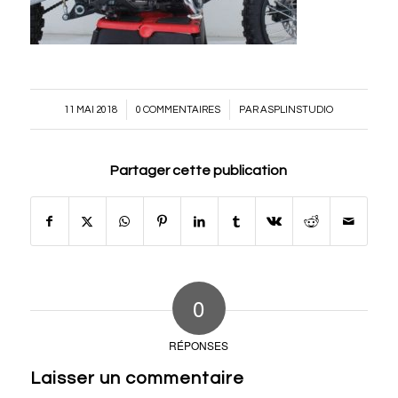
/
/
11 MAI 2018
0 COMMENTAIRES
PAR
ASPLINSTUDIO
Partager cette publication
0
RÉPONSES
Laisser un commentaire