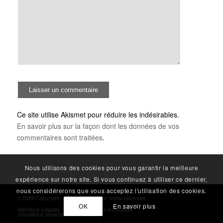
Ce site utilise Akismet pour réduire les indésirables.
En savoir plus sur la façon dont les données de vos
commentaires sont traitées
.
Nous utilisons des cookies pour vous garantir la meilleure
expérience sur notre site. Si vous continuez à utiliser ce dernier,
nous considérerons que vous acceptez l'utilisation des cookies.
© 2026 Copyright - RS Factory - tous droits réservés
OK
En savoir plus
Mentions Légales
Politique de confidentialité
Conditions générales de vente