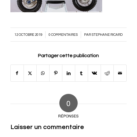
/
/
12 OCTOBRE 2019
0 COMMENTAIRES
PAR
STEPHANE RICARD
Partager cette publication
0
RÉPONSES
Laisser un commentaire